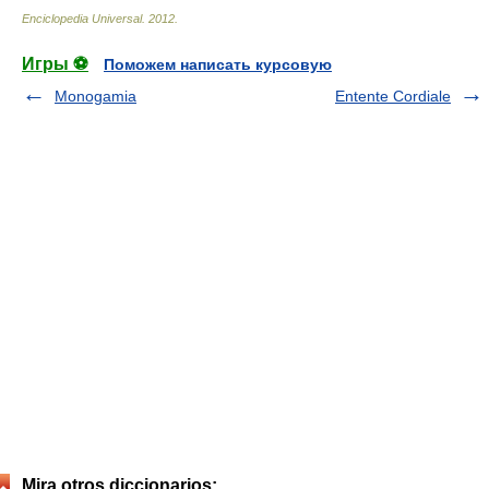
Enciclopedia Universal
.
2012
.
Игры ⚽
Поможем написать курсовую
Monogamia
Entente Cordiale
Mira otros diccionarios: