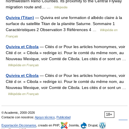
northwestern Reno Counties. Its proximity to the Central Flyway
migration route and… …
Wikipedia
Quivira (Titan)
— Quivira est une formation d albédo claire à la
surface du satellite Titan de la planète Saturne. Sommaire 1
Caractéristiques 2 Observation 3 Références 4 …
Wikipédia en
Français
Quivira et Cibola
— Cités d or Pour les articles homonymes, voir
Cité d or. « Cibola » redirige ici. Pour le comté du même nom, au
Nouveau Mexique, voir Comté de Cibola. Les cités d or sont un …
Wikipédia en Français
Quivira et Cíbola
— Cités d or Pour les articles homonymes, voir
Cité d or. « Cibola » redirige ici. Pour le comté du même nom, au
Nouveau Mexique, voir Comté de Cibola. Les cités d or sont un …
Wikipédia en Français
© Academic, 2000-2026
18+
Contacte con nosotros:
Apoyo técnico
,
Publicidad
Exportación Diccionarios
, creado en PHP,
Joomla,
Drupal,