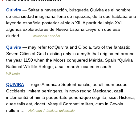
Quivira
— Saltar a navegación, búsqueda Quivira es el nombre
de una ciudad imaginaria llena de riquezas, de la que hablaba una
leyenda española posterior al siglo XII. A partir del siglo XVI
algunos exploradores de Nueva España creyeron que esa
ciudad… …
Wikipedia Español
Quivira
— may refer to:*Quivira and Cíbola, two of the fantastic
Seven Cities of Gold existing only in a myth that originated around
the year 1150 when the Moors conquered Mérida, Spain *Quivira
National Wildlife Refuge, a salt marsh located in south… …
Wikipedia
QUIVIRA
— regio Americae Septentrionalis, ad ultimum usque
Occidenis limitem pertingens, in novo regno Mexicano, caeli
inclementiâ et nimiâ paupertate penuriâque cognita, sicut Historia,
quae talis est, docet. Vasquii Coronati milites, cum in Cevola
nullum …
Hofmann J. Lexicon universale