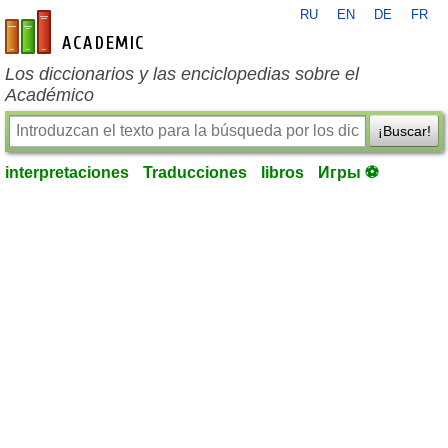
RU
EN
DE
FR
es-academic.com
Los diccionarios y las enciclopedias sobre el
Académico
¡Buscar!
interpretaciones
Traducciones
libros
Игры ⚽